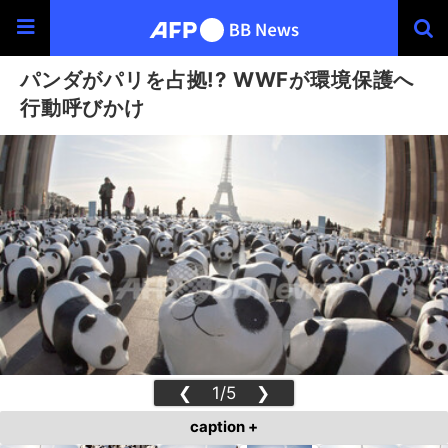
パンダがパリを占拠!? WWFが環境保護へ
行動呼びかけ
❮
1/5
❯
caption +