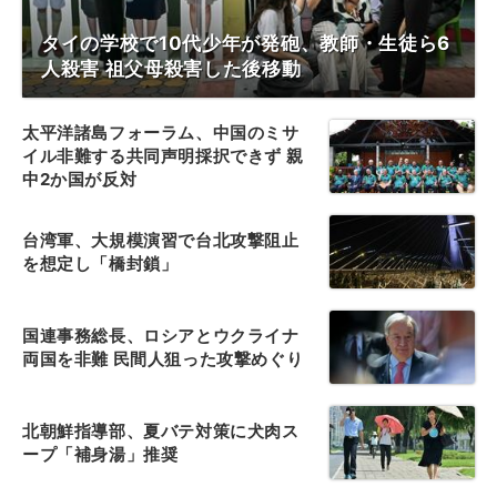
タイの学校で10代少年が発砲、教師・生徒ら6
人殺害 祖父母殺害した後移動
太平洋諸島フォーラム、中国のミサ
イル非難する共同声明採択できず 親
中2か国が反対
台湾軍、大規模演習で台北攻撃阻止
を想定し「橋封鎖」
国連事務総長、ロシアとウクライナ
両国を非難 民間人狙った攻撃めぐり
北朝鮮指導部、夏バテ対策に犬肉ス
ープ「補身湯」推奨