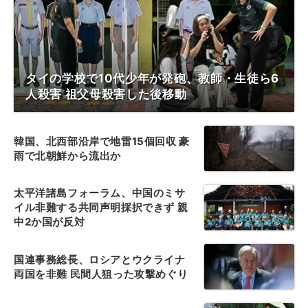
タイの学校で10代少年が発砲、教師・生徒ら6
人殺害 祖父母殺害した後移動
韓国、北西部沿岸で地雷15個回収 豪
雨で北朝鮮から流出か
太平洋諸島フォーラム、中国のミサ
イル非難する共同声明採択できず 親
中2か国が反対
国連事務総長、ロシアとウクライナ
両国を非難 民間人狙った攻撃めぐり