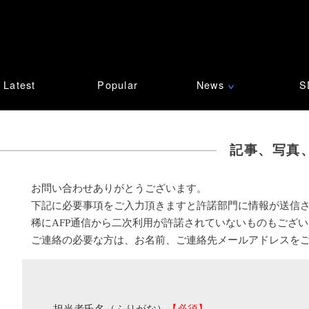
Latest
Popular
News
S
∨
記事、写真
お問い合わせありがとうございます。
下記に必要事項をご入力頂きますと許諾部門に情報が送信
稀にAFP通信から二次利用が許諾されていないものもござ
ご連絡の必要な方は、お名前、ご連絡先メールアドレスを