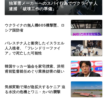
独軍需メーカーへのスパイ行為でウクライナ人
逮捕 「破壊工作の準備」
ウクライナの無人機605機撃墜、ロ
シア国防省
パレスチナ人と衝突したイスラエル
人入植者、「フレンドリーファイ
ア」で死亡した可能性
韓国サッカー協会を家宅捜索、洪明
甫前監督就任めぐり業務妨害の疑い
気候変動で湖が急拡大するケニア 迫
る水没の危機とワニ・カバの襲撃