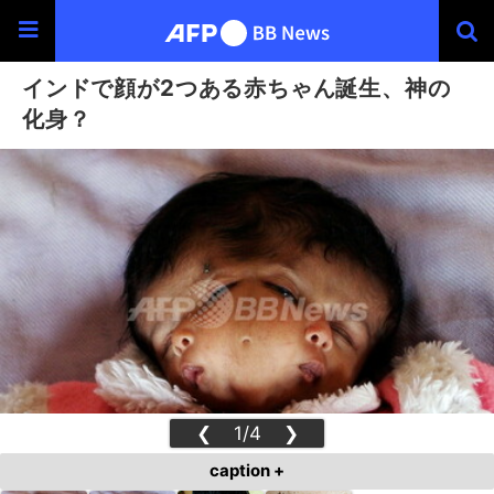
インドで顔が2つある赤ちゃん誕生、神の
化身？
❮
1/4
❯
caption +