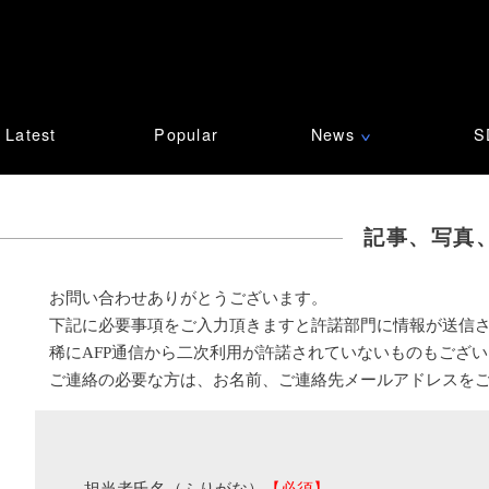
Latest
Popular
News
S
∨
記事、写真
お問い合わせありがとうございます。
下記に必要事項をご入力頂きますと許諾部門に情報が送信
稀にAFP通信から二次利用が許諾されていないものもござ
ご連絡の必要な方は、お名前、ご連絡先メールアドレスを