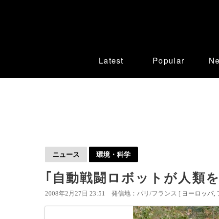
Latest
Popular
N
ニュース
環境・科学
｢自動戦闘ロボットが人類
2008年2月27日 23:51
発信地：パリ/フランス [
ヨーロッパ