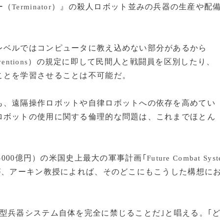
ー（
）』の殺人ロボット並みの兵器の生産や配
Terminator
ベルではコンピュータに教え込めない部分があるから
）の規定に即して民間人と戦闘員を区別したり、
entions
ことを学習させることは不可能だ。
、遠隔操作ロボットや自律ロボットへの依存を高めてい
ロボットの使用に関する倫理的な問題は、これまでほとん
5000億円）の米国史上最大の軍事計画｢
Future Combat Syst
が、アーキン教授によれば、そのどこにもこうした構想に
型兵器システム自体を完全に禁じることだ｣と唱える。｢