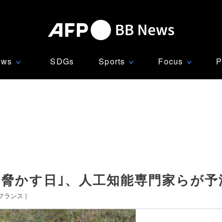
ews
SDGs
Sports
Focus
P
∨
∨
∨
を脅かす日｣、人工知能専門家らが予
フランス
]