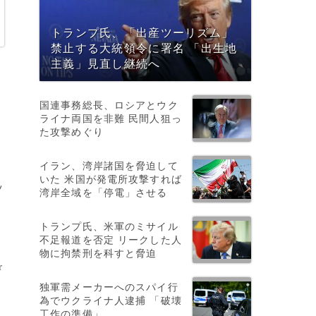
トランプ氏、「出産ツーリズム」
禁止する大統領令に署名 「出生地
主義」見直し継続へ
国連事務総長、ロシアとウク
ライナ両国を非難 民間人狙っ
た攻撃めぐり
イラン、湾岸諸国を脅迫して
いた 米国が発電所攻撃すれば
ッ
湾岸全域を「停電」させる
トランプ氏、米軍のミサイル
不足報道を否定 リークした人
e
物に拘禁刑を科すと脅迫
r
独軍需メーカーへのスパイ行
為でウクライナ人逮捕 「破壊
工作の準備」