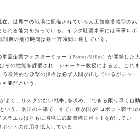
か
在、世界中の戦場に配備されている人工知能搭載型の武
せられる能力を持っている。イラク駐留米軍には軍事ロボ
人戦闘機の飛行時間は数十万時間に達している。
の軍需企業フォスターミラー（
）が開発した
Foster-Miller
台はその性能を評価され、シャーキー教授によると、これ
ころ最終的な攻撃の指令は必ず人間が出しているがシャー
も可能だという。
がよく、リスクのない戦争｣を求め、｢できる限り早く自
という。米国の主導で、すでに数か国が｢ロボット戦士｣
イスラエルはともに国境に武装警備ロボットを配してい
ロボットの使用を拡大している。