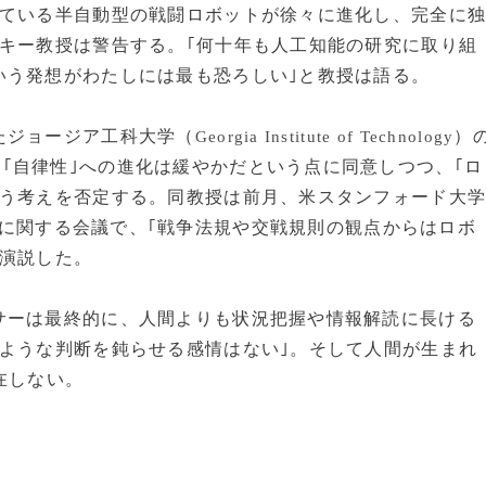
ている半自動型の戦闘ロボットが徐々に進化し、完全に
キー教授は警告する。｢何十年も人工知能の研究に取り組
いう発想がわたしには最も恐ろしい｣と教授は語る。
たジョージア工科大学（
）
Georgia Institute of Technology
｢自律性｣への進化は緩やかだという点に同意しつつ、｢ロ
いう考えを否定する。同教授は前月、米スタンフォード大
に関する会議で、｢戦争法規や交戦規則の観点からはロボ
と演説した。
ーは最終的に、人間よりも状況把握や情報解読に長ける
ような判断を鈍らせる感情はない｣。そして人間が生まれ
在しない。