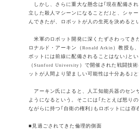
しかし、さらに重大な懸念は｢現在配備され
立した殺人マシーンになることだ｣と、シャー
んできたが、ロボットが人の生死を決めると
米軍のロボット開発に深くたずさわってき
ロナルド・アーキン（
）教授も、
Ronald Arkin
ボットには前線に配備されることはない｣と
（
）で開催された戦闘技術
Stanford University
ットが人間より望ましい可能性は十分ある｣
アーキン氏によると、人工知能兵器のセンサ
ようになるという。そこには｢たとえば怒りの
ながらに持つ｢自衛の権利｣もロボットには存
■見過ごされてきた倫理的側面