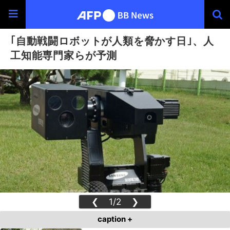
｢自動戦闘ロボットが人類を脅かす日｣、人
工知能専門家らが予測
❮
1/2
❯
caption +