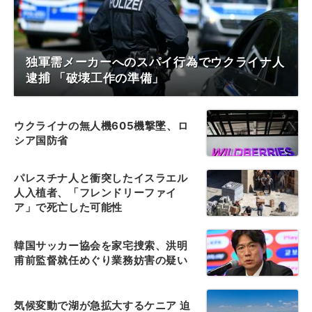
独軍需メーカーへのスパイ行為でウクライナ人
逮捕 「破壊工作の準備」
ウクライナの無人機605機撃墜、ロ
シア国防省
パレスチナ人と衝突したイスラエル
人入植者、「フレンドリーファイ
ア」で死亡した可能性
韓国サッカー協会を家宅捜索、洪明
甫前監督就任めぐり業務妨害の疑い
気候変動で湖が急拡大するケニア 迫