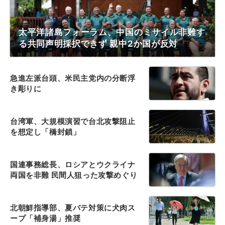
太平洋諸島フォーラム、中国のミサイル非難す
る共同声明採択できず 親中2か国が反対
急進左派台頭、米民主党内の分断浮
き彫りに
台湾軍、大規模演習で台北攻撃阻止
を想定し「橋封鎖」
国連事務総長、ロシアとウクライナ
両国を非難 民間人狙った攻撃めぐり
北朝鮮指導部、夏バテ対策に犬肉ス
ープ「補身湯」推奨