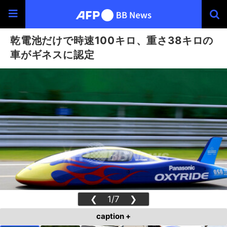
乾電池だけで時速100キロ、重さ38キロの
車がギネスに認定
❮
1/7
❯
caption +