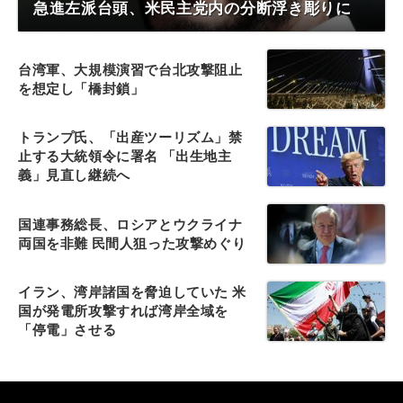
急進左派台頭、米民主党内の分断浮き彫りに
台湾軍、大規模演習で台北攻撃阻止
を想定し「橋封鎖」
トランプ氏、「出産ツーリズム」禁
止する大統領令に署名 「出生地主
義」見直し継続へ
国連事務総長、ロシアとウクライナ
両国を非難 民間人狙った攻撃めぐり
イラン、湾岸諸国を脅迫していた 米
国が発電所攻撃すれば湾岸全域を
「停電」させる