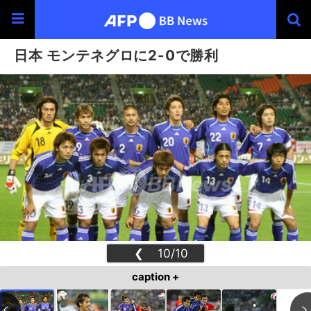
日本 モンテネグロに2-0で勝利
❮
10/10
❯
caption +