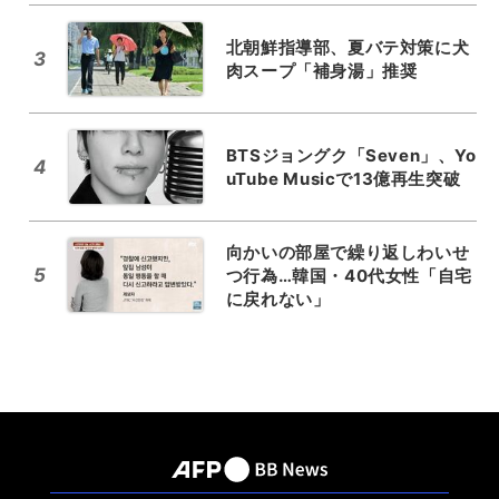
北朝鮮指導部、夏バテ対策に犬
3
肉スープ「補身湯」推奨
BTSジョングク「Seven」、Yo
4
uTube Musicで13億再生突破
向かいの部屋で繰り返しわいせ
5
つ行為…韓国・40代女性「自宅
に戻れない」