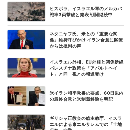
ヒズボラ、イスラエル軍のメルカバ
戦車3両撃破と発表 戦闘継続中
ネタニヤフ氏、米との「重要な関
係」維持呼びかけ イラン合意に閣僚
からは批判の声
イスラエル外相、EU外相と関係断絶
パレスチナ政策を「アパルトヘイ
ト」と同一視との報道受け
米イラン和平覚書の要点、60日以内
の最終合意と米制裁解除を明記
ギリシャ正教会の総主教庁、イスラ
エルによる東エルサレムでの「土地