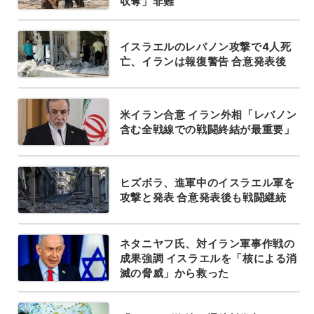
収奪」非難
イスラエルのレバノン攻撃で4人死
亡、イランは報復警告 合意発表後
米イラン合意 イラン外相「レバノン
含む全戦線での戦闘終結が最重要」
ヒズボラ、進軍中のイスラエル軍を
攻撃と発表 合意発表後も戦闘継続
ネタニヤフ氏、対イラン軍事作戦の
成果強調 イスラエルを「核による消
滅の脅威」から救った