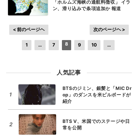
「ホルムズ海峡の通航料徴収」 イラ
ン、滑り込みで条項追加か 報道
< 前のページヘ
次のページヘ >
8
1
…
7
9
10
…
人気記事
BTSのジミン、銀髪と「MIC Dr
1
op」のダンスを米ビルボードが
紹介
BTS V、米国でのステージや日
2
常を公開