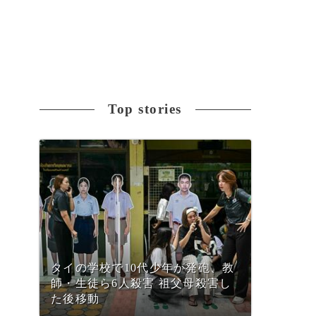
Top stories
タイの学校で10代少年が発砲、教
師・生徒ら6人殺害 祖父母殺害し
た後移動