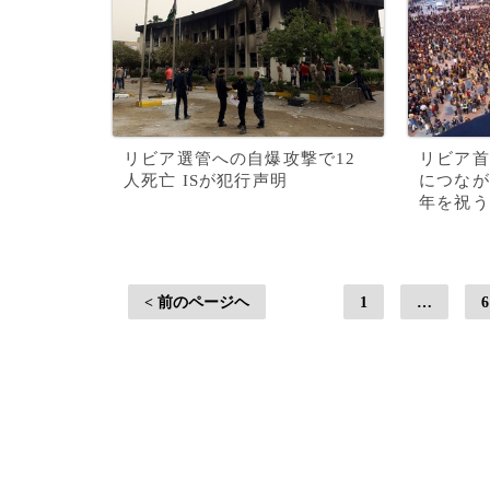
リビア選管への自爆攻撃で12
リビア首
人死亡 ISが犯行声明
につなが
年を祝う
< 前のページヘ
1
…
6