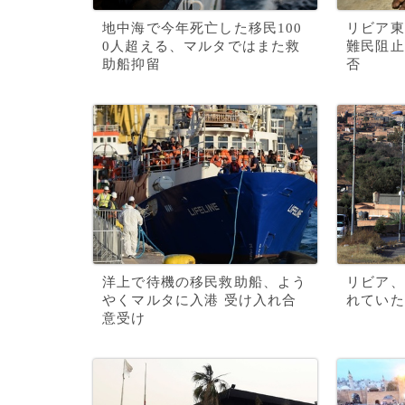
地中海で今年死亡した移民100
リビア東
0人超える、マルタではまた救
難民阻止
助船抑留
否
洋上で待機の移民救助船、よう
リビア、
やくマルタに入港 受け入れ合
れていた
意受け