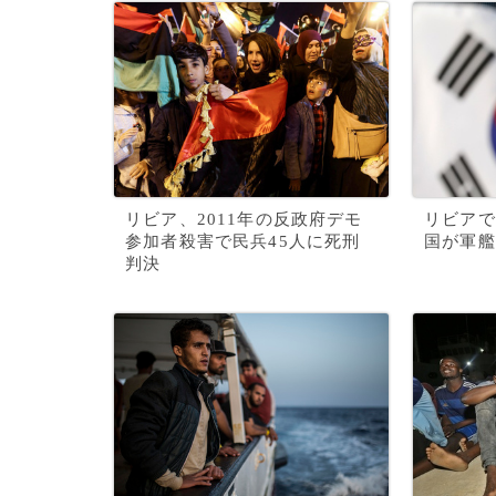
リビア、2011年の反政府デモ
リビアで
参加者殺害で民兵45人に死刑
国が軍艦
判決