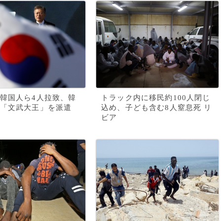
韓国人ら4人拉致、韓
トラック内に移民約100人閉じ
「文武大王」を派遣
込め、子ども含む8人窒息死 リ
ビア