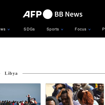
ews
SDGs
Sports
Focus
P
∨
∨
∨
Libya