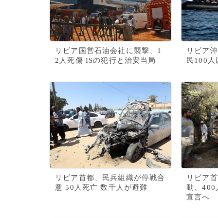
リビア国営石油会社に襲撃、1
リビア沖
2人死傷 ISの犯行と治安当局
民100
リビア首都、民兵組織が停戦合
リビア首
意 50人死亡 数千人が避難
動、40
宣言へ