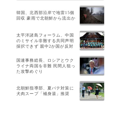
韓国、北西部沿岸で地雷15個
回収 豪雨で北朝鮮から流出か
太平洋諸島フォーラム、中国
のミサイル非難する共同声明
採択できず 親中2か国が反対
国連事務総長、ロシアとウク
ライナ両国を非難 民間人狙っ
た攻撃めぐり
北朝鮮指導部、夏バテ対策に
犬肉スープ「補身湯」推奨