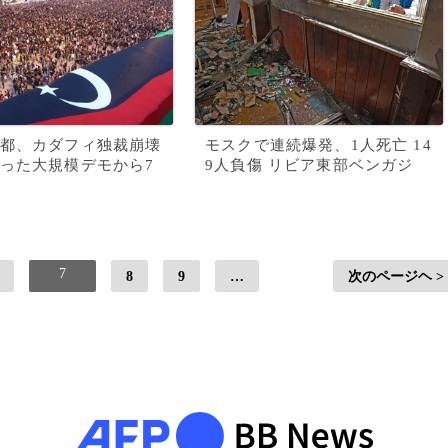
都、カダフィ独裁崩壊
モスクで連続爆発、1人死亡 14
った大規模デモから7
9人負傷 リビア東部ベンガジ
7
8
9
…
次のページヘ >