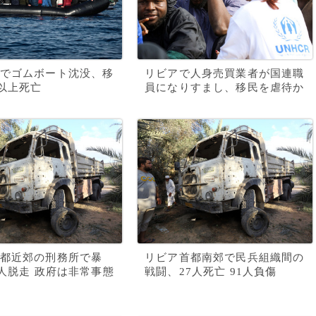
でゴムボート沈没、移
リビアで人身売買業者が国連職
人以上死亡
員になりすまし、移民を虐待か
都近郊の刑務所で暴
リビア首都南郊で民兵組織間の
0人脱走 政府は非常事態
戦闘、27人死亡 91人負傷