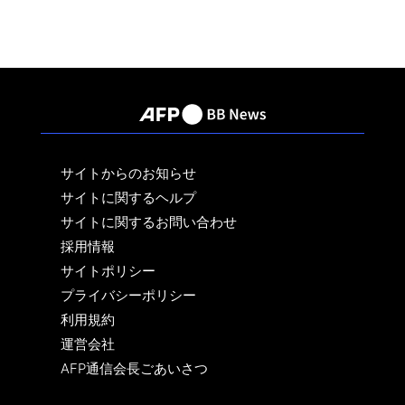
サイトからのお知らせ
サイトに関するヘルプ
サイトに関するお問い合わせ
採用情報
サイトポリシー
プライバシーポリシー
利用規約
運営会社
AFP通信会長ごあいさつ