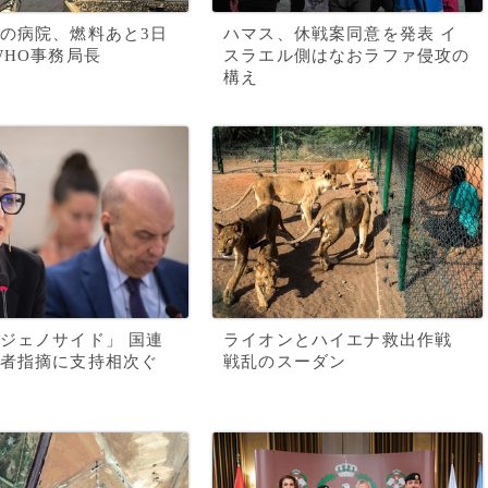
の病院、燃料あと3日
ハマス、休戦案同意を発表 イ
WHO事務局長
スラエル側はなおラファ侵攻の
構え
ジェノサイド」 国連
ライオンとハイエナ救出作戦
者指摘に支持相次ぐ
戦乱のスーダン