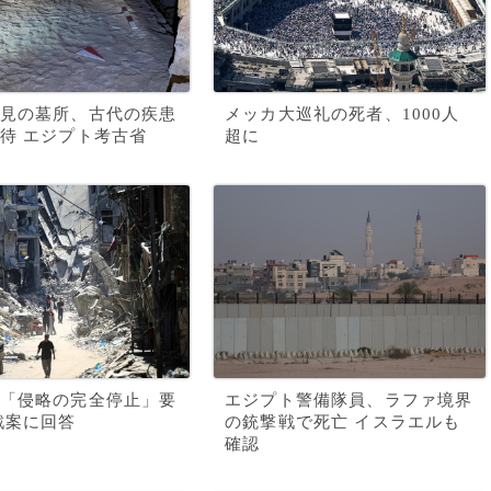
見の墓所、古代の疾患
メッカ大巡礼の死者、1000人
待 エジプト考古省
超に
「侵略の完全停止」要
エジプト警備隊員、ラファ境界
戦案に回答
の銃撃戦で死亡 イスラエルも
確認