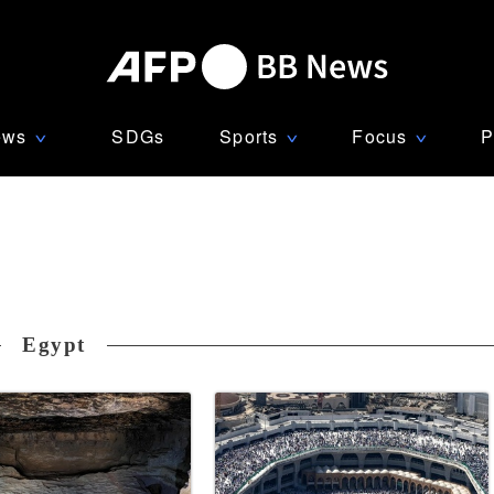
ews
SDGs
Sports
Focus
P
∨
∨
∨
Egypt