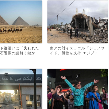
ド群沿いに「失われた
南アの対イスラエル「ジェノサ
石運搬の謎解く鍵か
イド」訴訟を支持 エジプト