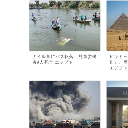
ナイル川にバス転落、児童労働
ピラミッ
者9人死亡 エジプト
川」、巨
エジプト