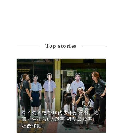
Top stories
タイの学校で10代少年が発砲、教
師・生徒ら6人殺害 祖父母殺害し
た後移動