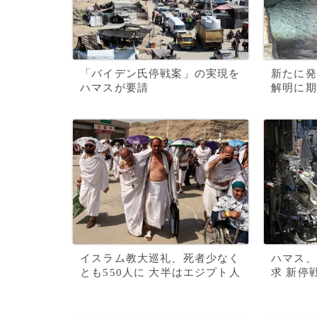
「バイデン氏停戦案」の実現を
新たに発
ハマスが要請
解明に期
イスラム教大巡礼、死者少なく
ハマス、
とも550人に 大半はエジプト人
求 新停