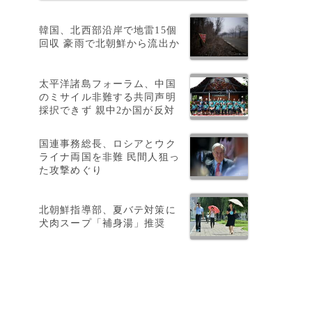
韓国、北西部沿岸で地雷15個
回収 豪雨で北朝鮮から流出か
太平洋諸島フォーラム、中国
のミサイル非難する共同声明
採択できず 親中2か国が反対
国連事務総長、ロシアとウク
ライナ両国を非難 民間人狙っ
た攻撃めぐり
北朝鮮指導部、夏バテ対策に
犬肉スープ「補身湯」推奨