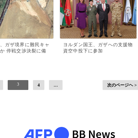
、ガザ境界に難民キャ
ヨルダン国王、ガザへの支援物
か 停戦交渉決裂に備
資空中投下に参加
3
4
…
次のページヘ >