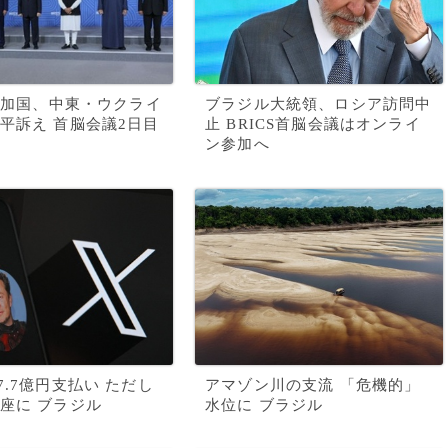
S参加国、中東・ウクライ
ブラジル大統領、ロシア訪問中
平訴え 首脳会議2日目
止 BRICS首脳会議はオンライ
ン参加へ
7.7億円支払い ただし
アマゾン川の支流 「危機的」
座に ブラジル
水位に ブラジル