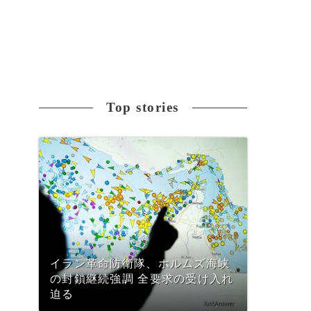
Top stories
イラン革命防衛隊、ホルムズ海峡
の封鎖継続強調 全要求の受け入れ
迫る