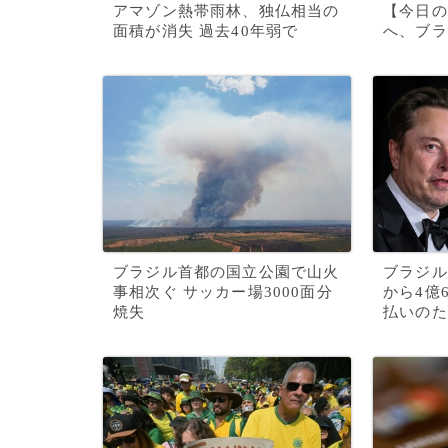
アマゾン熱帯雨林、独仏相当の
【今日の
面積が消失 過去40年弱で
へ、ブラ
ブラジル首都の国立公園で山火
ブラジル
事相次ぐ サッカー場3000面分
から4億
焼失
払いのた