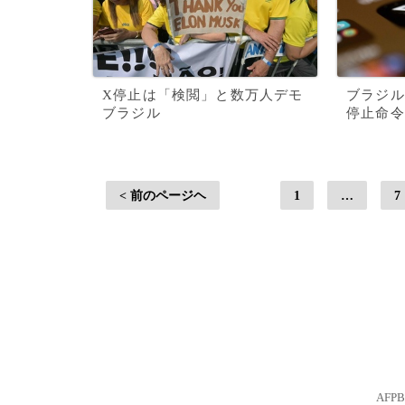
X停止は「検閲」と数万人デモ
ブラジル
ブラジル
停止命令
< 前のページヘ
1
…
7
AFP