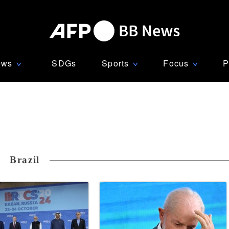
ews
SDGs
Sports
Focus
P
∨
∨
∨
Brazil