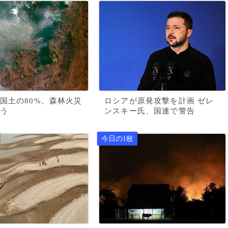
国土の80%、森林火災
ロシアが原発攻撃を計画 ゼレ
う
ンスキー氏、国連で警告