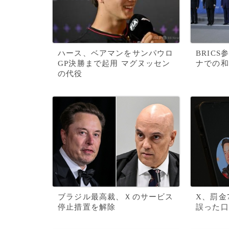
ハース、ベアマンをサンパウロ
BRIC
GP決勝まで起用 マグヌッセン
ナでの和
の代役
ブラジル最高裁、Ｘのサービス
X、罰金
停止措置を解除
誤った口