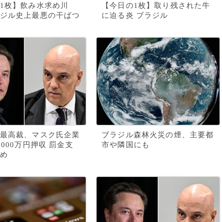
1枚】飲み水求め川
【今日の1枚】取り残された牛
ジル史上最悪の干ばつ
に迫る炎 ブラジル
最高裁、マスク氏企業
ブラジル森林火災の煙、主要都
6000万円押収 罰金支
市や隣国にも
め