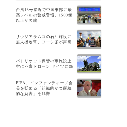
台風13号接近で中国東部に最
高レベルの警戒警報、1500便
以上が欠航
サウジアラムコの石油施設に
無人機攻撃、フーシ派が声明
パトリオット保管の軍施設上
空に不審ドローン ドイツ西部
FIFA、インファンティーノ会
長を貶める「組織的かつ継続
的な妨害」を非難