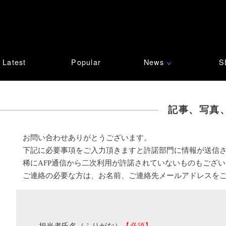
Latest
Popular
News
S
∨
記事、写真
お問い合わせありがとうございます。
下記に必要事項をご入力頂きますと許諾部門に情報が送信
稀にAFP通信から二次利用が許諾されていないものもござ
ご連絡の必要な方は、お名前、ご連絡先メールアドレスを