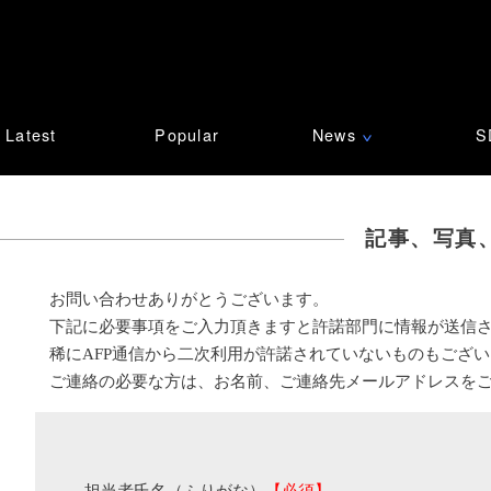
Latest
Popular
News
S
∨
記事、写真
お問い合わせありがとうございます。
下記に必要事項をご入力頂きますと許諾部門に情報が送信
稀にAFP通信から二次利用が許諾されていないものもござ
ご連絡の必要な方は、お名前、ご連絡先メールアドレスを