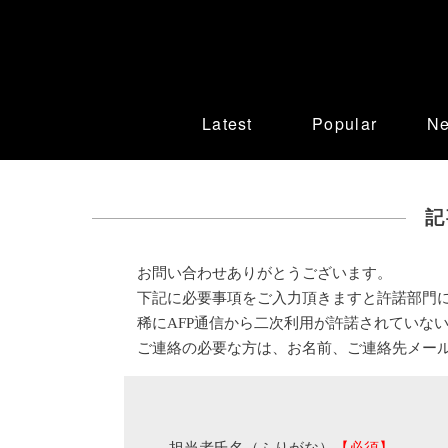
Latest
Popular
N
記
お問い合わせありがとうございます。
下記に必要事項をご入力頂きますと許諾部門
稀にAFP通信から二次利用が許諾されていな
ご連絡の必要な方は、お名前、ご連絡先メー