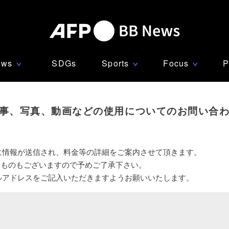
ews
SDGs
Sports
Focus
P
∨
∨
∨
事、写真、動画などの使用についてのお問い合
に情報が送信され、料金等の詳細をご案内させて頂きます。
いものもございますので予めご了承下さい。
ルアドレスをご記入いただきますようお願いいたします。