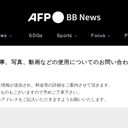
ews
SDGs
Sports
Focus
P
∨
∨
∨
事、写真、動画などの使用についてのお問い合
に情報が送信され、料金等の詳細をご案内させて頂きます。
いものもございますので予めご了承下さい。
ルアドレスをご記入いただきますようお願いいたします。