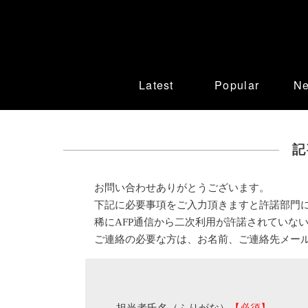
Latest
Popular
N
記
お問い合わせありがとうございます。
下記に必要事項をご入力頂きますと許諾部門
稀にAFP通信から二次利用が許諾されていな
ご連絡の必要な方は、お名前、ご連絡先メー