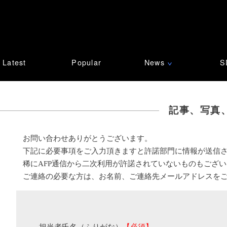
Latest
Popular
News
S
∨
記事、写真
お問い合わせありがとうございます。
下記に必要事項をご入力頂きますと許諾部門に情報が送信
稀にAFP通信から二次利用が許諾されていないものもござ
ご連絡の必要な方は、お名前、ご連絡先メールアドレスを