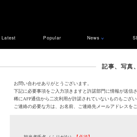
Latest
Popular
News
S
∨
記事、写真
お問い合わせありがとうございます。
下記に必要事項をご入力頂きますと許諾部門に情報が送信
稀にAFP通信から二次利用が許諾されていないものもござ
ご連絡の必要な方は、お名前、ご連絡先メールアドレスを