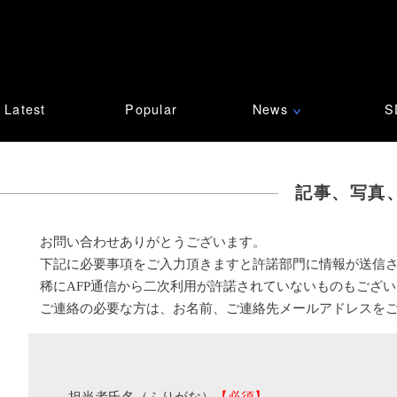
Latest
Popular
News
S
∨
記事、写真
お問い合わせありがとうございます。
下記に必要事項をご入力頂きますと許諾部門に情報が送信
稀にAFP通信から二次利用が許諾されていないものもござ
ご連絡の必要な方は、お名前、ご連絡先メールアドレスを