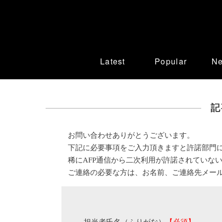
Latest
Popular
N
記
お問い合わせありがとうございます。
下記に必要事項をご入力頂きますと許諾部門
稀にAFP通信から二次利用が許諾されていな
ご連絡の必要な方は、お名前、ご連絡先メー