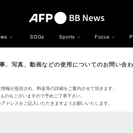
ews
SDGs
Sports
Focus
P
∨
∨
∨
事、写真、動画などの使用についてのお問い合
に情報が送信され、料金等の詳細をご案内させて頂きます。
いものもございますので予めご了承下さい。
ルアドレスをご記入いただきますようお願いいたします。