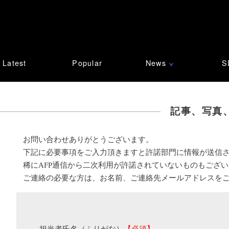
Latest
Popular
News
S
∨
記事、写真
お問い合わせありがとうございます。
下記に必要事項をご入力頂きますと許諾部門に情報が送信
稀にAFP通信から二次利用が許諾されていないものもござ
ご連絡の必要な方は、お名前、ご連絡先メールアドレスを