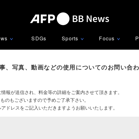
ews
SDGs
Sports
Focus
P
∨
∨
∨
事、写真、動画などの使用についてのお問い合
に情報が送信され、料金等の詳細をご案内させて頂きます。
いものもございますので予めご了承下さい。
ルアドレスをご記入いただきますようお願いいたします。