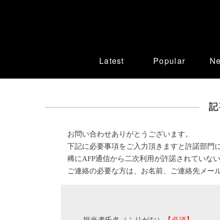
Latest
Popular
N
記
お問い合わせありがとうございます。
下記に必要事項をご入力頂きますと許諾部門
稀にAFP通信から二次利用が許諾されていな
ご連絡の必要な方は、お名前、ご連絡先メー