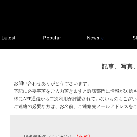
Latest
Popular
News
S
∨
記事、写真
お問い合わせありがとうございます。
下記に必要事項をご入力頂きますと許諾部門に情報が送信
稀にAFP通信から二次利用が許諾されていないものもござ
ご連絡の必要な方は、お名前、ご連絡先メールアドレスを