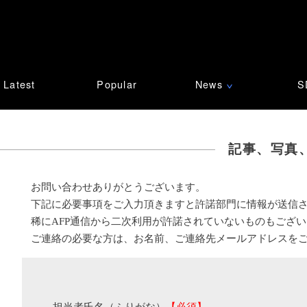
Latest
Popular
News
S
∨
記事、写真
お問い合わせありがとうございます。
下記に必要事項をご入力頂きますと許諾部門に情報が送信
稀にAFP通信から二次利用が許諾されていないものもござ
ご連絡の必要な方は、お名前、ご連絡先メールアドレスを