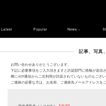
Latest
Popular
News
S
∨
記事、写真
お問い合わせありがとうございます。
下記に必要事項をご入力頂きますと許諾部門に情報が送信
稀にAFP通信から二次利用が許諾されていないものもござ
ご連絡の必要な方は、お名前、ご連絡先メールアドレスを