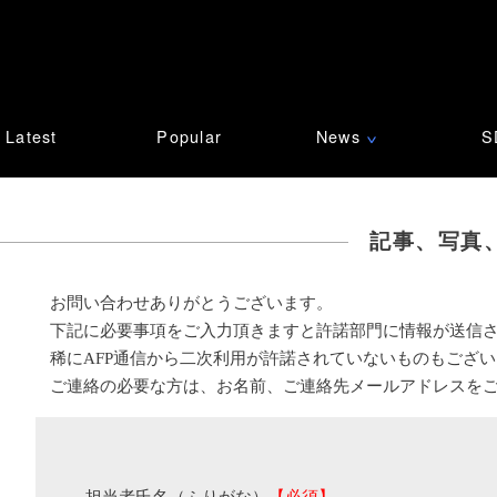
Latest
Popular
News
S
∨
記事、写真
お問い合わせありがとうございます。
下記に必要事項をご入力頂きますと許諾部門に情報が送信
稀にAFP通信から二次利用が許諾されていないものもござ
ご連絡の必要な方は、お名前、ご連絡先メールアドレスを