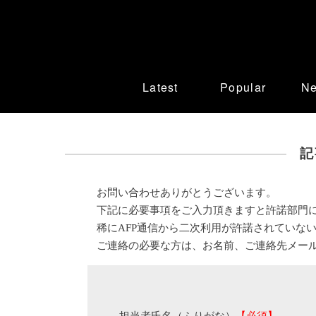
Latest
Popular
N
記
お問い合わせありがとうございます。
下記に必要事項をご入力頂きますと許諾部門
稀にAFP通信から二次利用が許諾されていな
ご連絡の必要な方は、お名前、ご連絡先メー