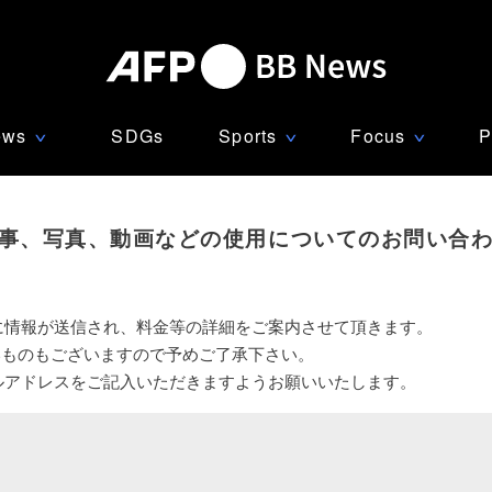
ews
SDGs
Sports
Focus
P
∨
∨
∨
事、写真、動画などの使用についてのお問い合
に情報が送信され、料金等の詳細をご案内させて頂きます。
いものもございますので予めご了承下さい。
ルアドレスをご記入いただきますようお願いいたします。