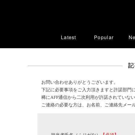
Latest
Popular
N
記
お問い合わせありがとうございます。
下記に必要事項をご入力頂きますと許諾部門
稀にAFP通信から二次利用が許諾されていな
ご連絡の必要な方は、お名前、ご連絡先メー