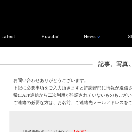
Latest
Popular
News
S
∨
記事、写真
お問い合わせありがとうございます。
下記に必要事項をご入力頂きますと許諾部門に情報が送信
稀にAFP通信から二次利用が許諾されていないものもござ
ご連絡の必要な方は、お名前、ご連絡先メールアドレスを