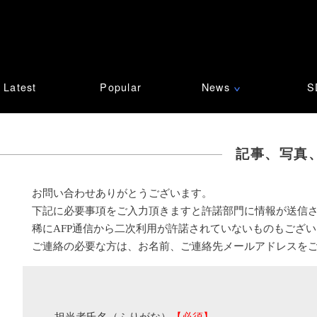
Latest
Popular
News
S
∨
記事、写真
お問い合わせありがとうございます。
下記に必要事項をご入力頂きますと許諾部門に情報が送信
稀にAFP通信から二次利用が許諾されていないものもござ
ご連絡の必要な方は、お名前、ご連絡先メールアドレスを