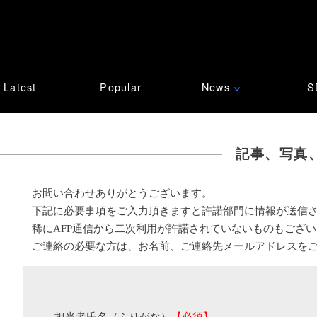
Latest
Popular
News
S
∨
記事、写真
お問い合わせありがとうございます。
下記に必要事項をご入力頂きますと許諾部門に情報が送信
稀にAFP通信から二次利用が許諾されていないものもござ
ご連絡の必要な方は、お名前、ご連絡先メールアドレスを