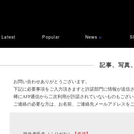
Latest
Popular
News
S
∨
記事、写真
お問い合わせありがとうございます。
下記に必要事項をご入力頂きますと許諾部門に情報が送信
稀にAFP通信から二次利用が許諾されていないものもござ
ご連絡の必要な方は、お名前、ご連絡先メールアドレスを