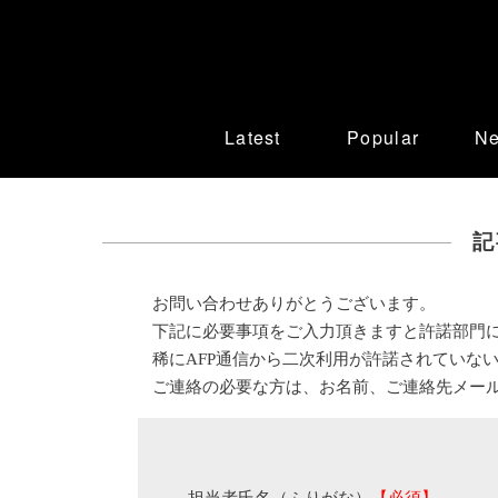
Latest
Popular
N
記
お問い合わせありがとうございます。
下記に必要事項をご入力頂きますと許諾部門
稀にAFP通信から二次利用が許諾されていな
ご連絡の必要な方は、お名前、ご連絡先メー