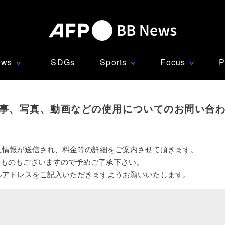
ews
SDGs
Sports
Focus
P
∨
∨
∨
事、写真、動画などの使用についてのお問い合
に情報が送信され、料金等の詳細をご案内させて頂きます。
いものもございますので予めご了承下さい。
ルアドレスをご記入いただきますようお願いいたします。