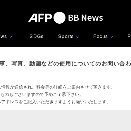
ews
SDGs
Sports
Focus
P
∨
∨
∨
事、写真、動画などの使用についてのお問い合
に情報が送信され、料金等の詳細をご案内させて頂きます。
いものもございますので予めご了承下さい。
ルアドレスをご記入いただきますようお願いいたします。