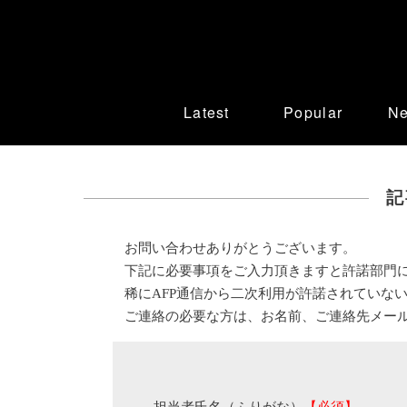
Latest
Popular
N
記
お問い合わせありがとうございます。
下記に必要事項をご入力頂きますと許諾部門
稀にAFP通信から二次利用が許諾されていな
ご連絡の必要な方は、お名前、ご連絡先メー