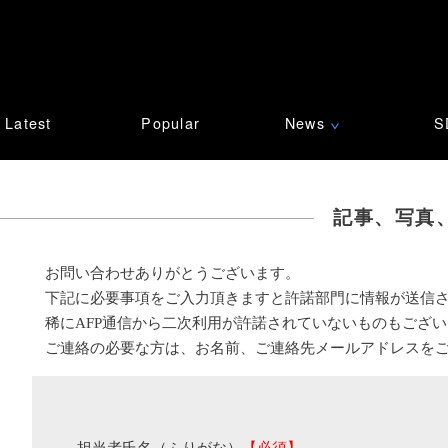
Latest
Popular
News
S
∨
記事、写真
お問い合わせありがとうございます。
下記に必要事項をご入力頂きますと許諾部門に情報が送信
稀にAFP通信から二次利用が許諾されていないものもござ
ご連絡の必要な方は、お名前、ご連絡先メールアドレスを