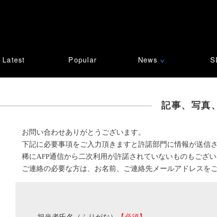
Latest
Popular
News
S
∨
記事、写真
お問い合わせありがとうございます。
下記に必要事項をご入力頂きますと許諾部門に情報が送信
稀にAFP通信から二次利用が許諾されていないものもござ
ご連絡の必要な方は、お名前、ご連絡先メールアドレスを