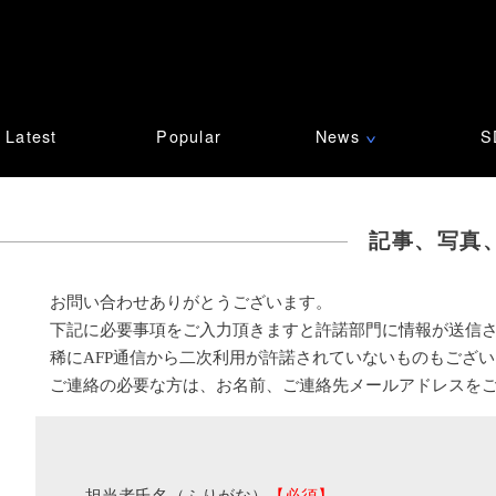
Latest
Popular
News
S
∨
記事、写真
お問い合わせありがとうございます。
下記に必要事項をご入力頂きますと許諾部門に情報が送信
稀にAFP通信から二次利用が許諾されていないものもござ
ご連絡の必要な方は、お名前、ご連絡先メールアドレスを