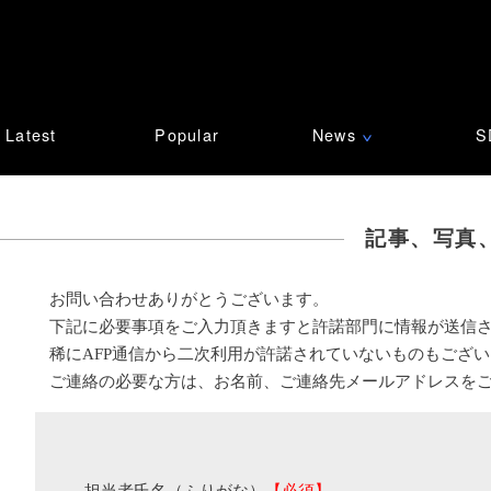
Latest
Popular
News
S
∨
記事、写真
お問い合わせありがとうございます。
下記に必要事項をご入力頂きますと許諾部門に情報が送信
稀にAFP通信から二次利用が許諾されていないものもござ
ご連絡の必要な方は、お名前、ご連絡先メールアドレスを