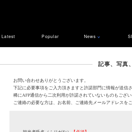
Latest
Popular
News
S
∨
記事、写真
お問い合わせありがとうございます。
下記に必要事項をご入力頂きますと許諾部門に情報が送信
稀にAFP通信から二次利用が許諾されていないものもござ
ご連絡の必要な方は、お名前、ご連絡先メールアドレスを