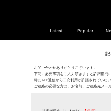
Latest
Popular
N
記
お問い合わせありがとうございます。
下記に必要事項をご入力頂きますと許諾部門
稀にAFP通信から二次利用が許諾されていな
ご連絡の必要な方は、お名前、ご連絡先メー