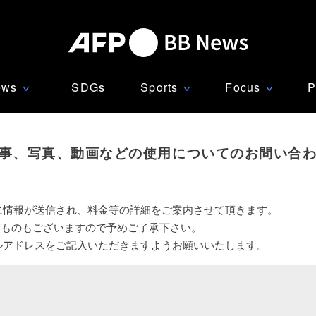
ews
SDGs
Sports
Focus
P
∨
∨
∨
事、写真、動画などの使用についてのお問い合
に情報が送信され、料金等の詳細をご案内させて頂きます。
いものもございますので予めご了承下さい。
ルアドレスをご記入いただきますようお願いいたします。