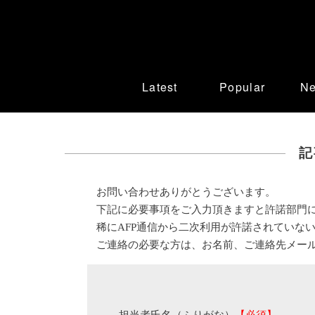
Latest
Popular
N
記
お問い合わせありがとうございます。
下記に必要事項をご入力頂きますと許諾部門
稀にAFP通信から二次利用が許諾されていな
ご連絡の必要な方は、お名前、ご連絡先メー