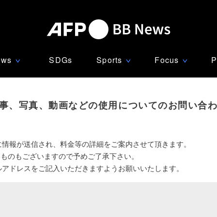
ews
SDGs
Sports
Focus
P
∨
∨
∨
事、写真、動画などの使用についてのお問い合
に情報が送信され、料金等の詳細をご案内させて頂きます。
いものもございますので予めご了承下さい。
ルアドレスをご記入いただきますようお願いいたします。