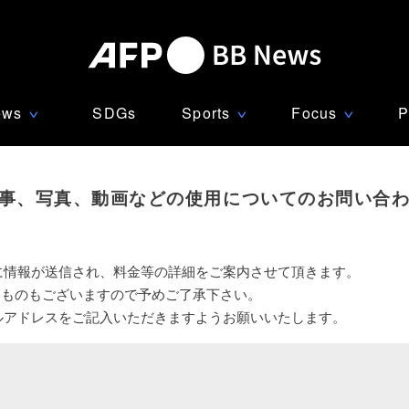
ews
SDGs
Sports
Focus
P
∨
∨
∨
事、写真、動画などの使用についてのお問い合
に情報が送信され、料金等の詳細をご案内させて頂きます。
いものもございますので予めご了承下さい。
ルアドレスをご記入いただきますようお願いいたします。