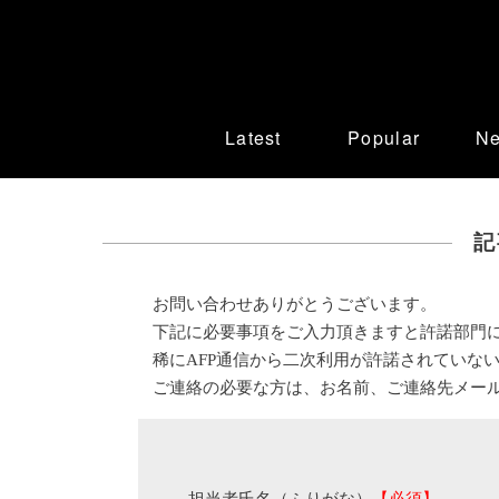
Latest
Popular
N
記
お問い合わせありがとうございます。
下記に必要事項をご入力頂きますと許諾部門
稀にAFP通信から二次利用が許諾されていな
ご連絡の必要な方は、お名前、ご連絡先メー