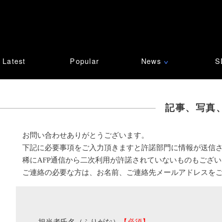
Latest
Popular
News
S
∨
記事、写真
お問い合わせありがとうございます。
下記に必要事項をご入力頂きますと許諾部門に情報が送信
稀にAFP通信から二次利用が許諾されていないものもござ
ご連絡の必要な方は、お名前、ご連絡先メールアドレスを