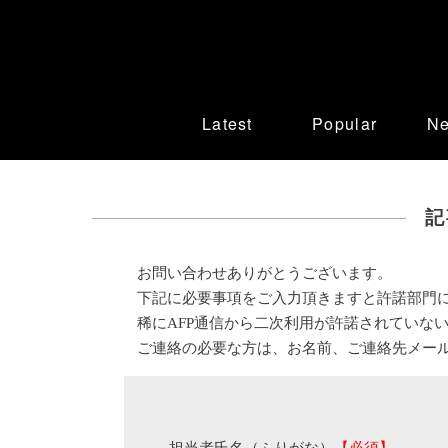
Latest
Popular
N
記
お問い合わせありがとうございます。
下記に必要事項をご入力頂きますと許諾部門
稀にAFP通信から二次利用が許諾されていな
ご連絡の必要な方は、お名前、ご連絡先メー