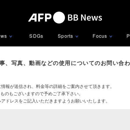
ews
SDGs
Sports
Focus
P
∨
∨
∨
事、写真、動画などの使用についてのお問い合
に情報が送信され、料金等の詳細をご案内させて頂きます。
いものもございますので予めご了承下さい。
ルアドレスをご記入いただきますようお願いいたします。