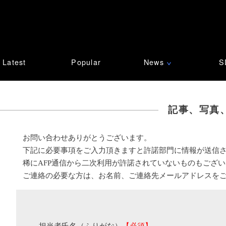
Latest
Popular
News
S
∨
記事、写真
お問い合わせありがとうございます。
下記に必要事項をご入力頂きますと許諾部門に情報が送信
稀にAFP通信から二次利用が許諾されていないものもござ
ご連絡の必要な方は、お名前、ご連絡先メールアドレスを