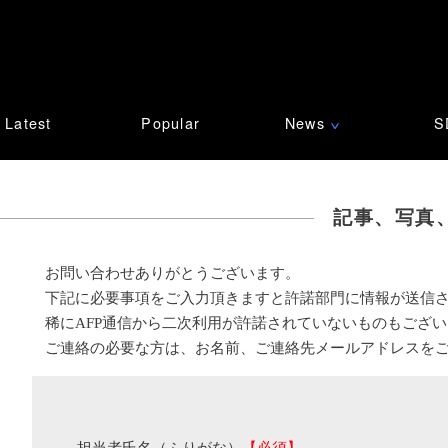
Latest
Popular
News
S
∨
記事、写真
お問い合わせありがとうございます。
下記に必要事項をご入力頂きますと許諾部門に情報が送信
稀にAFP通信から二次利用が許諾されていないものもござ
ご連絡の必要な方は、お名前、ご連絡先メールアドレスを