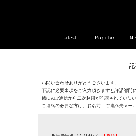
Latest
Popular
N
記
お問い合わせありがとうございます。
下記に必要事項をご入力頂きますと許諾部門
稀にAFP通信から二次利用が許諾されていな
ご連絡の必要な方は、お名前、ご連絡先メー