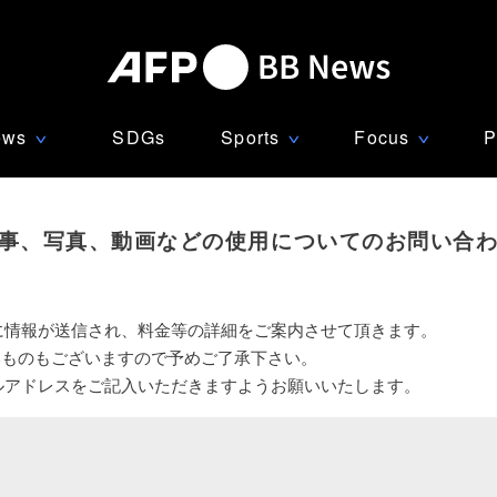
ews
SDGs
Sports
Focus
P
∨
∨
∨
事、写真、動画などの使用についてのお問い合
に情報が送信され、料金等の詳細をご案内させて頂きます。
いものもございますので予めご了承下さい。
ルアドレスをご記入いただきますようお願いいたします。