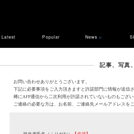
Latest
Popular
News
S
∨
記事、写真
お問い合わせありがとうございます。
下記に必要事項をご入力頂きますと許諾部門に情報が送信
稀にAFP通信から二次利用が許諾されていないものもござ
ご連絡の必要な方は、お名前、ご連絡先メールアドレスを